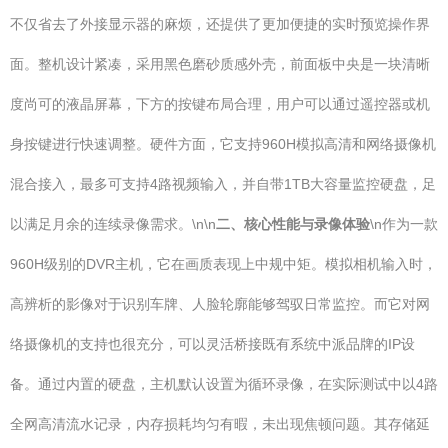
不仅省去了外接显示器的麻烦，还提供了更加便捷的实时预览操作界
面。整机设计紧凑，采用黑色磨砂质感外壳，前面板中央是一块清晰
度尚可的液晶屏幕，下方的按键布局合理，用户可以通过遥控器或机
身按键进行快速调整。硬件方面，它支持960H模拟高清和网络摄像机
混合接入，最多可支持4路视频输入，并自带1TB大容量监控硬盘，足
以满足月余的连续录像需求。\n\n
二、核心性能与录像体验
\n作为一款
960H级别的DVR主机，它在画质表现上中规中矩。模拟相机输入时，
高辨析的影像对于识别车牌、人脸轮廓能够驾驭日常监控。而它对网
络摄像机的支持也很充分，可以灵活桥接既有系统中派品牌的IP设
备。通过内置的硬盘，主机默认设置为循环录像，在实际测试中以4路
全网高清流水记录，内存损耗均匀有暇，未出现焦顿问题。其存储延